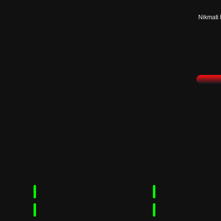
Nikmati