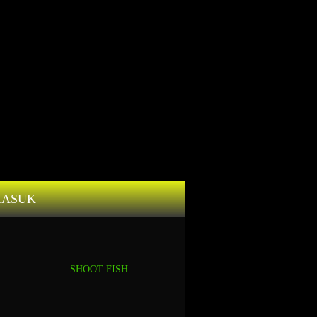
ASUK
SHOOT FISH