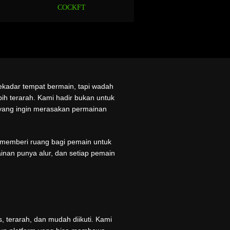
COCKFT
ekadar tempat bermain, tapi wadah
h terarah. Kami hadir bukan untuk
n yang ingin merasakan permainan
emberi ruang bagi pemain untuk
inan punya alur, dan setiap pemain
 terarah, dan mudah diikuti. Kami