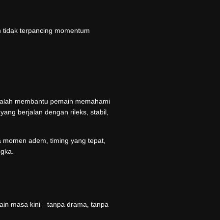
n tidak terpancing momentum
alah membantu pemain memahami
ng berjalan dengan rileks, stabil,
 momen adem, timing yang tepat,
ngka.
main masa kini—tanpa drama, tanpa