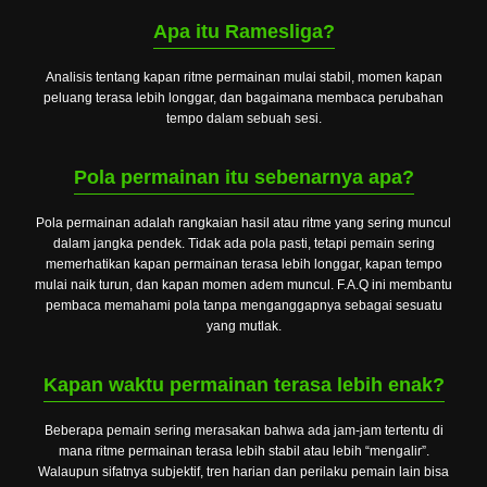
Apa itu Ramesliga?
Analisis tentang kapan ritme permainan mulai stabil, momen kapan
peluang terasa lebih longgar, dan bagaimana membaca perubahan
tempo dalam sebuah sesi.
Pola permainan itu sebenarnya apa?
Pola permainan adalah rangkaian hasil atau ritme yang sering muncul
dalam jangka pendek. Tidak ada pola pasti, tetapi pemain sering
memerhatikan kapan permainan terasa lebih longgar, kapan tempo
mulai naik turun, dan kapan momen adem muncul. F.A.Q ini membantu
pembaca memahami pola tanpa menganggapnya sebagai sesuatu
yang mutlak.
Kapan waktu permainan terasa lebih enak?
Beberapa pemain sering merasakan bahwa ada jam-jam tertentu di
mana ritme permainan terasa lebih stabil atau lebih “mengalir”.
Walaupun sifatnya subjektif, tren harian dan perilaku pemain lain bisa